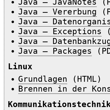
Java – JavaNotes
(P
Java – Vererbung
(P
Java – Datenorgani
Java – Exceptions
(
Java – Datenbankzu
Java – Packages
(PD
Linux
Grundlagen
(HTML)
Brennen in der Kon
Kommunikationstechni