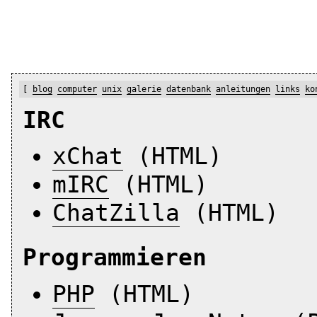
[
blog
computer
unix
galerie
datenbank
anleitungen
links
ko
IRC
xChat
(HTML)
mIRC
(HTML)
ChatZilla
(HTML)
Programmieren
PHP
(HTML)