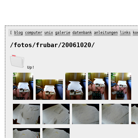
[
blog
computer
unix
galerie
datenbank
anleitungen
links
ko
/fotos/frubar/20061020/
Up!